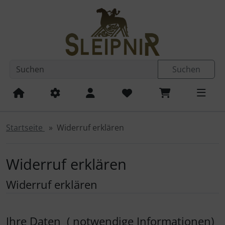
Diese Sprungnavigation (skip link) ist jederzeit zu erreichen
Sprungnavigation
Springe zum Inhalt
Springe zur Navigation
Spri
Suchen
Startseite
Widerruf erklären
Widerruf erklären
Widerruf erklären
Ihre Daten
(
notwendige Informationen)