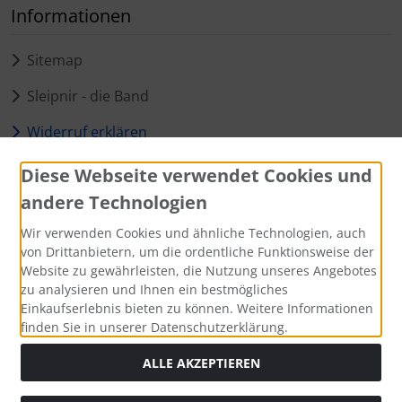
Informationen
Sitemap
Sleipnir - die Band
Widerruf erklären
Diese Webseite verwendet Cookies und
Zahlungsmethoden
andere Technologien
Wir verwenden Cookies und ähnliche Technologien, auch
von Drittanbietern, um die ordentliche Funktionsweise der
Website zu gewährleisten, die Nutzung unseres Angebotes
Social Media
zu analysieren und Ihnen ein bestmögliches
Einkaufserlebnis bieten zu können. Weitere Informationen
finden Sie in unserer Datenschutzerklärung.
ALLE AKZEPTIEREN
Alle Preise inkl. gesetzl. MwSt. zzgl.
Versandkosten
. Die