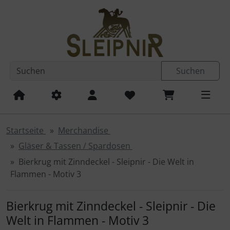
Diese Sprungnavigation (skip link) ist jederzeit zu erreichen
Sprungnavigation
Springe zum Inhalt
Springe zur Navigation
Spri
Suchen
Startseite
Merchandise
Gläser & Tassen / Spardosen
Bierkrug mit Zinndeckel - Sleipnir - Die Welt in
Flammen - Motiv 3
Bierkrug mit Zinndeckel - Sleipnir - Die
Welt in Flammen - Motiv 3