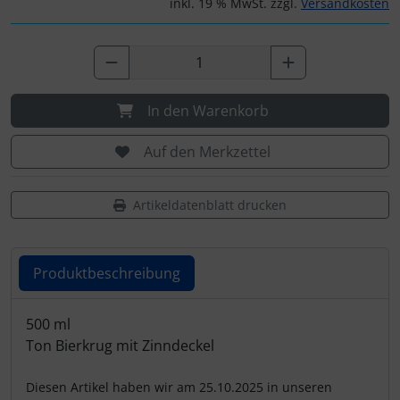
inkl. 19 % MwSt. zzgl.
Versandkosten
In den Warenkorb
Auf den Merkzettel
Artikeldatenblatt drucken
Produktbeschreibung
Produktbeschreibung
500 ml
Ton Bierkrug mit Zinndeckel
Diesen Artikel haben wir am 25.10.2025 in unseren