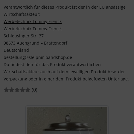
Verantwortlich für dieses Produkt ist der in der EU ansässige
Wirtschaftsakteur:
Werbetechnik Tommy Frenck
Werbetechnik Tommy Frenck
Schleusinger Str. 37
98673 Auengrund – Brattendorf
Deutschland
bestellung@sleipnir-bandshop.de
Du findest den für das Produkt verantwortlichen
Wirtschaftsakteur auch auf dem jeweiligen Produkt bzw. der
Verpackung oder in einer dem Produkt beigefügten Unterlage.
Bewertungen:
Bewertungen
(0
)
Wenn mehr als ein Produktbild existiert, können Sie die "