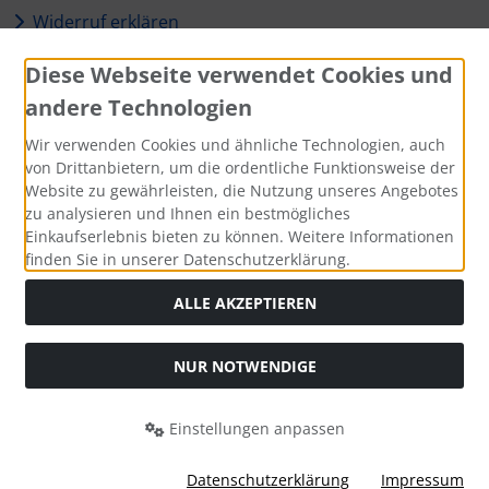
Widerruf erklären
Diese Webseite verwendet Cookies und
Zahlungsmethoden
andere Technologien
Wir verwenden Cookies und ähnliche Technologien, auch
von Drittanbietern, um die ordentliche Funktionsweise der
Website zu gewährleisten, die Nutzung unseres Angebotes
Social Media
zu analysieren und Ihnen ein bestmögliches
Einkaufserlebnis bieten zu können. Weitere Informationen
finden Sie in unserer Datenschutzerklärung.
ALLE AKZEPTIEREN
Alle Preise inkl. gesetzl. MwSt. zzgl.
Versandkosten
. Die
durchgestrichenen Preise entsprechen dem bisherigen Preis
NUR NOTWENDIGE
bei SLEIPNIR BANDSHOP (offiziell).
SLEIPNIR BANDSHOP (offiziell) © 2026 | Template © 2026 by
Einstellungen anpassen
Karl
Datenschutzerklärung
Impressum
mod
ified eCommerce Shopsoftware © 2009-2026