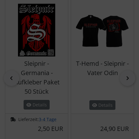
Es folgt ein Produktslider - navigieren Sie mit der Tab-Tas
Sleipnir -
T-Hemd - Sleipnir -
Germania -
Vater Odin
zurück
vor
Aufkleber Paket
50 Stück
Details
Details
Lieferzeit:
3-4 Tage
2,50 EUR
24,90 EUR