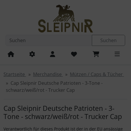
Diese Sprungnavigation (skip link) ist jederzeit zu erreichen
Sprungnavigation
Springe zum Inhalt
Springe zur Navigation
Spri
Suchen
Startseite
Merchandise
Mützen / Caps & Tücher
Cap Sleipnir Deutsche Patrioten - 3-Tone -
schwarz/weiß/rot - Trucker Cap
Cap Sleipnir Deutsche Patrioten - 3-
Tone - schwarz/weiß/rot - Trucker Cap
Verantwortlich für dieses Produkt ist der in der EU ansässige