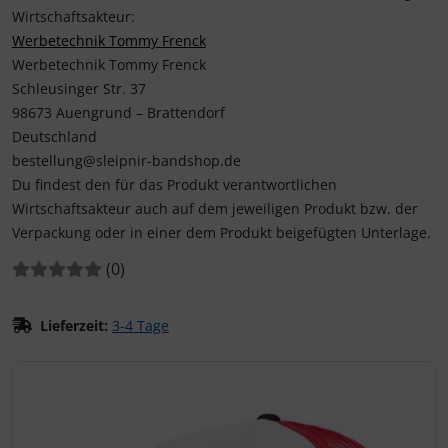
Wirtschaftsakteur:
Werbetechnik Tommy Frenck
Werbetechnik Tommy Frenck
Schleusinger Str. 37
98673 Auengrund – Brattendorf
Deutschland
bestellung@sleipnir-bandshop.de
Du findest den für das Produkt verantwortlichen
Wirtschaftsakteur auch auf dem jeweiligen Produkt bzw. der
Verpackung oder in einer dem Produkt beigefügten Unterlage.
Bewertungen:
Bewertungen
(0
)
Lieferzeit:
3-4 Tage
Wenn mehr als ein Produktbild existiert, können Sie die "