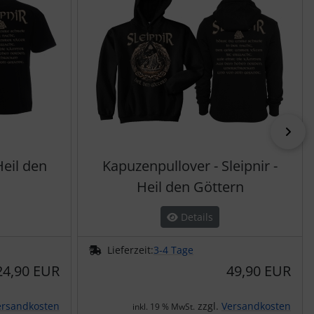
vor
Heil den
Kapuzenpullover - Sleipnir -
Heil den Göttern
Details
Lieferzeit:
3-4 Tage
24,90 EUR
49,90 EUR
ersandkosten
zzgl.
Versandkosten
inkl. 19 % MwSt.