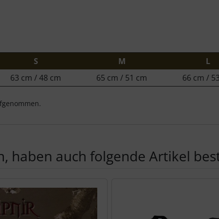
S
M
L
63 cm / 48 cm
65 cm / 51 cm
66 cm / 5
aufgenommen.
, haben auch folgende Artikel beste
te zu den einzelnen Artikeln.