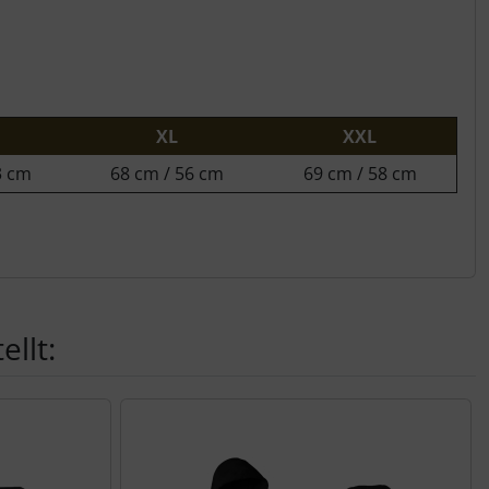
XL
XXL
3 cm
68 cm / 56 cm
69 cm / 58 cm
llt: