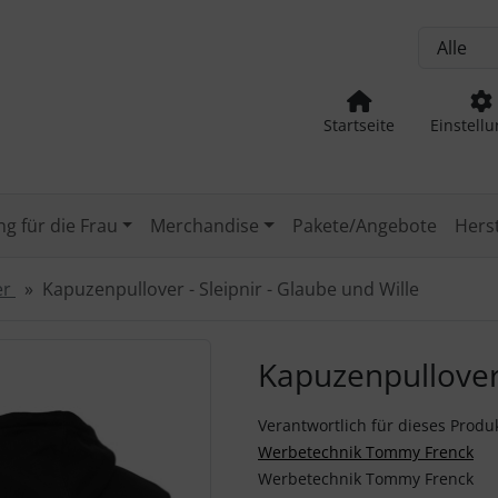
, Seite aktualisieren (F5-Taste) und mit Tab-Taste Navigation
nge zum Login-Button
Springe zum Button für Einstellu
Startseite
Einstell
g für die Frau
Merchandise
Pakete/Angebote
Herst
er
Kapuzenpullover - Sleipnir - Glaube und Wille
Zurück-" und "Vor-Button" nutzen, um zwischen den Bildern z
Kapuzenpullover 
Verantwortlich für dieses Produk
Werbetechnik Tommy Frenck
Werbetechnik Tommy Frenck