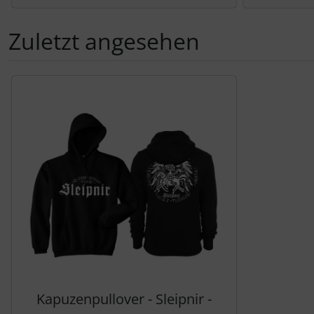
Zuletzt angesehen
Es folgt ein Produktslider - navigieren Sie mit der Tab-Tas
Kapuzenpullover - Sleipnir -