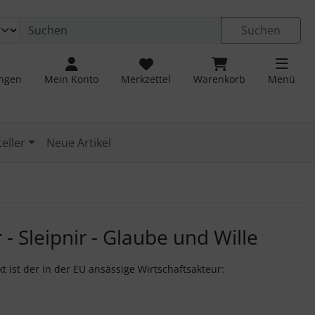
 öffnen.
ngen
Springe zu den allgemeinen Informationen
Suchen
ungen
Mein Konto
Merkzettel
Warenkorb
Menü
eller
Neue Artikel
u navigieren. Zum Vergrößern klicken Sie auf das Bild.
- Sleipnir - Glaube und Wille
t ist der in der EU ansässige Wirtschaftsakteur: