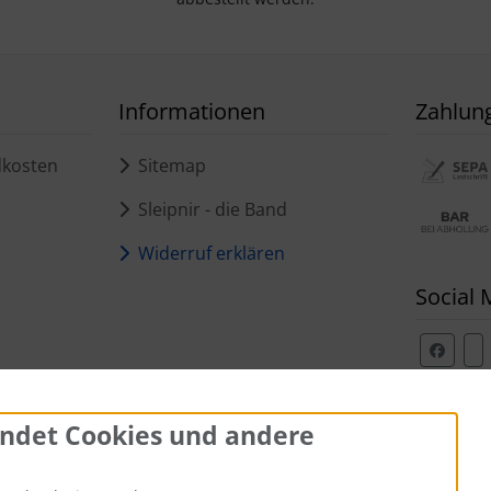
Informationen
Zahlun
dkosten
Sitemap
Sleipnir - die Band
Widerruf erklären
Social 
ndet Cookies und andere