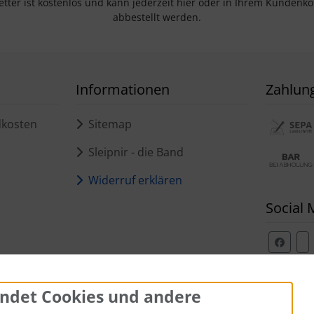
tter ist kostenlos und kann jederzeit hier oder in Ihrem Kundenk
abbestellt werden.
Informationen
Zahlun
dkosten
Sitemap
Sleipnir - die Band
Widerruf erklären
Social 
ndet Cookies und andere