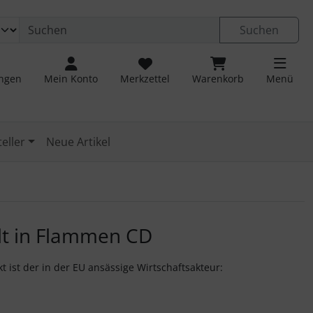
 öffnen.
ngen
Springe zu den allgemeinen Informationen
Suchen
ungen
Mein Konto
Merkzettel
Warenkorb
Menü
eller
Neue Artikel
u navigieren. Zum Vergrößern klicken Sie auf das Bild.
elt in Flammen CD
t ist der in der EU ansässige Wirtschaftsakteur: