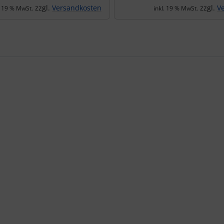
zzgl.
Versandkosten
zzgl.
V
. 19 % MwSt.
inkl. 19 % MwSt.
te zu den einzelnen Artikeln.