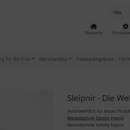
, Seite aktualisieren (F5-Taste) und mit Tab-Taste Navigation
nge zum Login-Button
Springe zum Button für Einstellu
Startseite
Einstell
g für die Frau
Merchandise
Pakete/Angebote
Herst
Zurück-" und "Vor-Button" nutzen, um zwischen den Bildern z
Sleipnir - Die W
Verantwortlich für dieses Produk
Werbetechnik Tommy Frenck
Werbetechnik Tommy Frenck