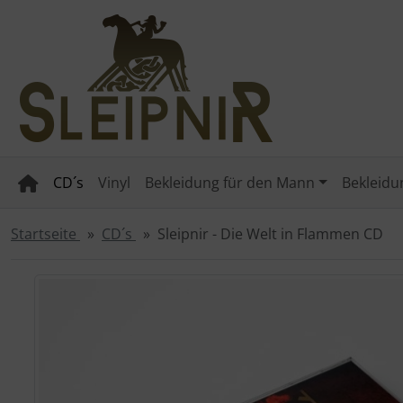
Diese Sprungnavigation (skip link) ist jederzeit zu erreichen
Sprungnavigation
Springe zum Inhalt
Springe zur Navigation
Spri
CD´s
Vinyl
Bekleidung für den Mann
Bekleidun
Startseite
CD´s
Sleipnir - Die Welt in Flammen CD
Wenn mehr als ein Produktbild existiert, können Sie die "