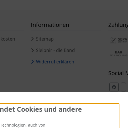
Informationen
Zahlun
dkosten
Sitemap
Sleipnir - die Band
Widerruf erklären
Social 
ndet Cookies und andere
Technologien, auch von