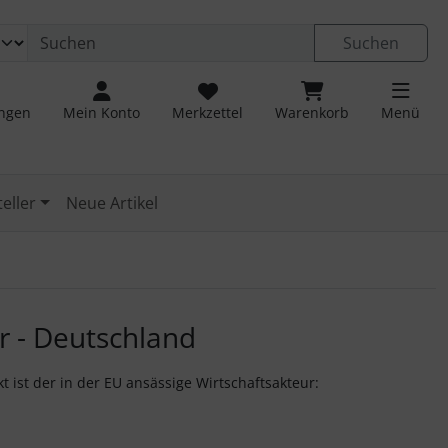
 öffnen.
ngen
Springe zu den allgemeinen Informationen
Suchen
ungen
Mein Konto
Merkzettel
Warenkorb
Menü
eller
Neue Artikel
u navigieren. Zum Vergrößern klicken Sie auf das Bild.
ir - Deutschland
t ist der in der EU ansässige Wirtschaftsakteur: