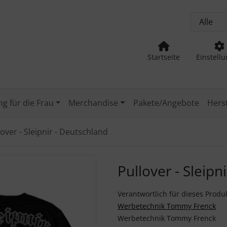
, Seite aktualisieren (F5-Taste) und mit Tab-Taste Navigation
nge zum Login-Button
Springe zum Button für Einstellu
Startseite
Einstell
g für die Frau
Merchandise
Pakete/Angebote
Herst
lover - Sleipnir - Deutschland
Zurück-" und "Vor-Button" nutzen, um zwischen den Bildern z
Pullover - Sleipn
Verantwortlich für dieses Produk
Werbetechnik Tommy Frenck
Werbetechnik Tommy Frenck