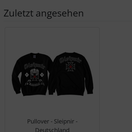
Zuletzt angesehen
Es folgt ein Produktslider - navigieren Sie mit der Tab-Tas
Pullover - Sleipnir -
Deutschland