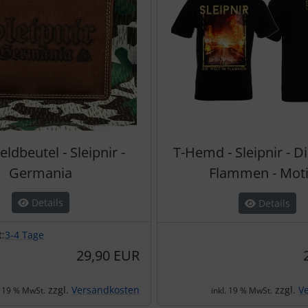
ldbeutel - Sleipnir -
T-Hemd - Sleipnir - Di
Germania
Flammen - Moti
Details
Details
t:
3-4 Tage
29,90 EUR
zzgl.
Versandkosten
zzgl.
V
. 19 % MwSt.
inkl. 19 % MwSt.