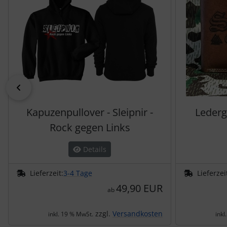
zurück
Kapuzenpullover - Sleipnir -
Lederge
Rock gegen Links
Details
Lieferzeit:
3-4 Tage
Lieferzei
49,90 EUR
ab
zzgl.
Versandkosten
inkl. 19 % MwSt.
inkl