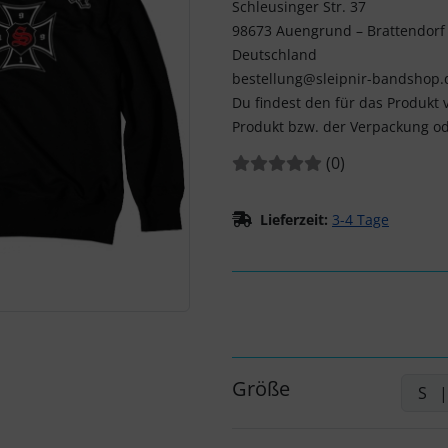
Schleusinger Str. 37
98673 Auengrund – Brattendorf
Deutschland
bestellung@sleipnir-bandshop.
Du findest den für das Produkt 
Produkt bzw. der Verpackung od
Bewertungen:
Bewertungen
(0
)
Lieferzeit:
3-4 Tage
Größe