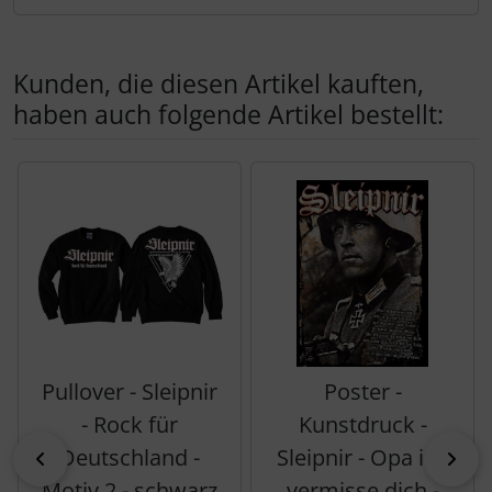
Kunden, die diesen Artikel kauften,
haben auch folgende Artikel bestellt:
Es folgt ein Produktslider - navigieren Sie mit der Tab-Tas
Pullover - Sleipnir
Poster -
- Rock für
Kunstdruck -
Deutschland -
Sleipnir - Opa ich
zurück
vor
Motiv 2 - schwarz
vermisse dich -