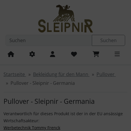
Diese Sprungnavigation (skip link) ist jederzeit zu erreichen
Sprungnavigation
Springe zum Inhalt
Springe zur Navigation
Spri
Suchen
Startseite
Bekleidung für den Mann
Pullover
Pullover - Sleipnir - Germania
Pullover - Sleipnir - Germania
Verantwortlich für dieses Produkt ist der in der EU ansässige
Wirtschaftsakteur:
Werbetechnik Tommy Frenck