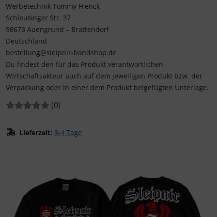
Werbetechnik Tommy Frenck
Schleusinger Str. 37
98673 Auengrund – Brattendorf
Deutschland
bestellung@sleipnir-bandshop.de
Du findest den für das Produkt verantwortlichen
Wirtschaftsakteur auch auf dem jeweiligen Produkt bzw. der
Verpackung oder in einer dem Produkt beigefügten Unterlage.
Bewertungen:
Bewertungen
(0
)
Lieferzeit:
3-4 Tage
Wenn mehr als ein Produktbild existiert, können Sie die "