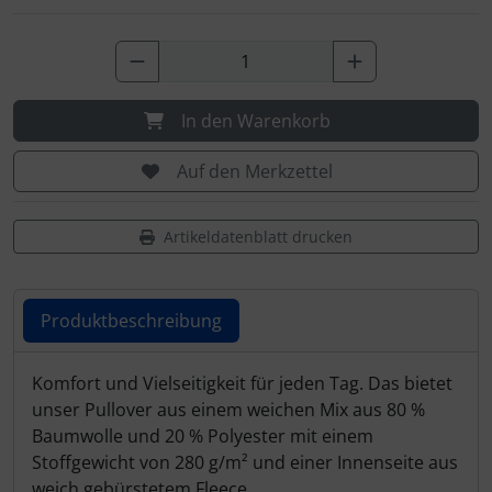
In den Warenkorb
Auf den Merkzettel
Artikeldatenblatt drucken
Produktbeschreibung
Produktbeschreibung
Komfort und Vielseitigkeit für jeden Tag. Das bietet
unser Pullover aus einem weichen Mix aus 80 %
Baumwolle und 20 % Polyester mit einem
Stoffgewicht von 280 g/m² und einer Innenseite aus
weich gebürstetem Fleece.