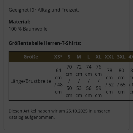
Geeignet für Alltag und Freizeit.
Material:
100 % Baumwolle
Größentabelle Herren-T-Shirts:
Größe
XS*
S
M
L
XL
XXL
3XL
4
70
72
74
76
64
78
80
8
cm
cm
cm
cm
cm
cm
cm
c
Länge/Brustbreite
/
/
/
/
/ 48
/ 62
/ 65
/ 
50
53
56
59
cm
cm
cm
c
cm
cm
cm
cm
Diesen Artikel haben wir am 25.10.2025 in unseren
Katalog aufgenommen.