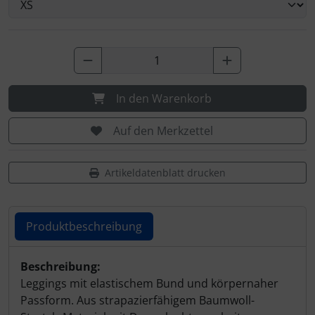
In den Warenkorb
Auf den Merkzettel
Artikeldatenblatt drucken
Produktbeschreibung
Produktbeschreibung
Beschreibung:
Leggings mit elastischem Bund und körpernaher
Passform. Aus strapazierfähigem Baumwoll-