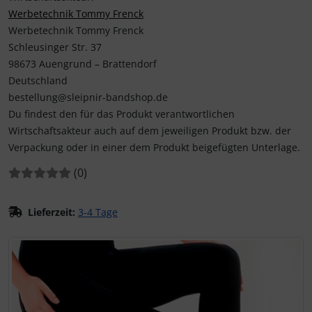
Werbetechnik Tommy Frenck
Werbetechnik Tommy Frenck
Schleusinger Str. 37
98673 Auengrund – Brattendorf
Deutschland
bestellung@sleipnir-bandshop.de
Du findest den für das Produkt verantwortlichen
Wirtschaftsakteur auch auf dem jeweiligen Produkt bzw. der
Verpackung oder in einer dem Produkt beigefügten Unterlage.
Bewertungen:
Bewertungen
(0
)
Lieferzeit:
3-4 Tage
Wenn mehr als ein Produktbild existiert, können Sie die "