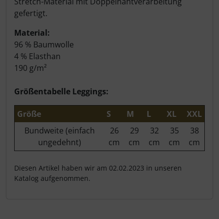
Stretch-Material mit Doppelnahtverarbeitung
gefertigt.
Material:
96 % Baumwolle
4 % Elasthan
190 g/m²
Größentabelle Leggings:
Größe
S
M
L
XL
XXL
Bundweite (einfach
26
29
32
35
38
ungedehnt)
cm
cm
cm
cm
cm
Diesen Artikel haben wir am 02.02.2023 in unseren
Katalog aufgenommen.