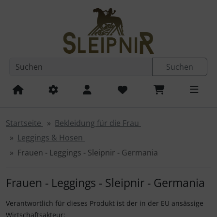
Diese Sprungnavigation (skip link) ist jederzeit zu erreichen
Sprungnavigation
Springe zum Inhalt
Springe zur Navigation
Spri
Suchen
Startseite
Bekleidung für die Frau
Leggings & Hosen
Frauen - Leggings - Sleipnir - Germania
Frauen - Leggings - Sleipnir - Germania
Verantwortlich für dieses Produkt ist der in der EU ansässige
Wirtschaftsakteur: