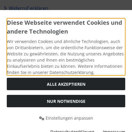
Widerruf erklären
Diese Webseite verwendet Cookies und
Zahlungsmethoden
andere Technologien
Wir verwenden Cookies und ähnliche Technologien, auch
von Drittanbietern, um die ordentliche Funktionsweise der
Website zu gewährleisten, die Nutzung unseres Angebotes
Social Media
zu analysieren und Ihnen ein bestmögliches
Einkaufserlebnis bieten zu können. Weitere Informationen
finden Sie in unserer Datenschutzerklärung.
ALLE AKZEPTIEREN
Alle Preise inkl. gesetzl. MwSt. zzgl.
Versandkosten
. Die
durchgestrichenen Preise entsprechen dem bisherigen Preis
NUR NOTWENDIGE
bei SLEIPNIR BANDSHOP (offiziell).
SLEIPNIR BANDSHOP (offiziell) © 2026 | Template © 2026 by
Einstellungen anpassen
Karl
Datenschutzerklärung
Impressum
mod
ified eCommerce Shopsoftware © 2009-2026